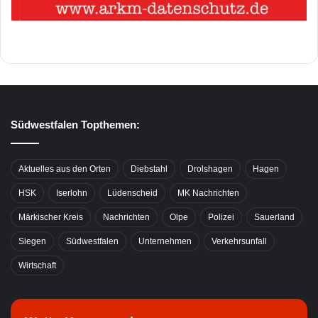
Südwestfalen Topthemen:
Aktuelles aus den Orten
Diebstahl
Drolshagen
Hagen
HSK
Iserlohn
Lüdenscheid
MK Nachrichten
Märkischer Kreis
Nachrichten
Olpe
Polizei
Sauerland
Siegen
Südwestfalen
Unternehmen
Verkehrsunfall
Wirtschaft