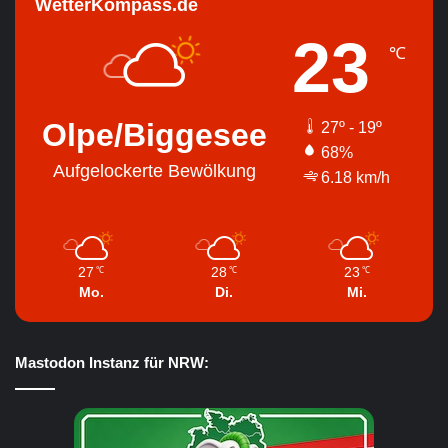
WetterKompass.de
23
℃
Olpe/Biggesee
27º - 19º
68%
Aufgelockerte Bewölkung
6.18 km/h
27
28
23
℃
℃
℃
Mo.
Di.
Mi.
Mastodon Instanz für NRW: