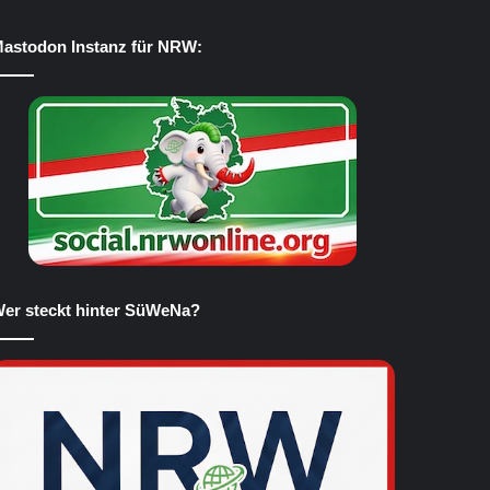
astodon Instanz für NRW:
er steckt hinter SüWeNa?