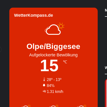
M
WetterKompass.de
Olpe/Biggesee
Aufgelockerte Bewölkung
15
℃
W
28º - 13º
84%
1.31 km/h