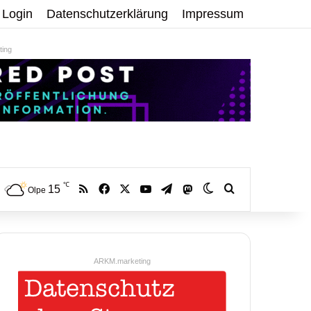
Login
Datenschutzerklärung
Impressum
ing
℃
RSS
Facebook
X
YouTube
Telegram
15
Mastodon
Skin umschalten
Volltextsuche:
Olpe
ARKM.marketing