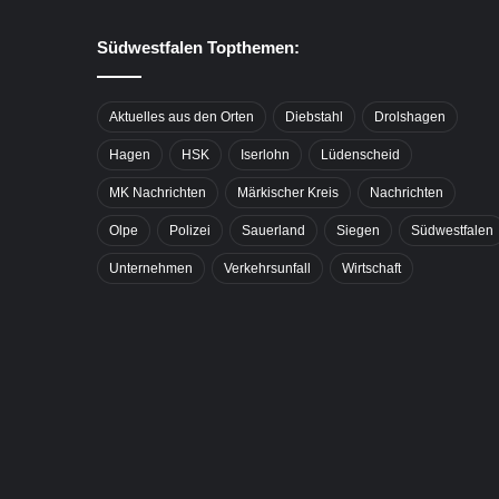
Südwestfalen Topthemen:
Aktuelles aus den Orten
Diebstahl
Drolshagen
Hagen
HSK
Iserlohn
Lüdenscheid
MK Nachrichten
Märkischer Kreis
Nachrichten
Olpe
Polizei
Sauerland
Siegen
Südwestfalen
Unternehmen
Verkehrsunfall
Wirtschaft