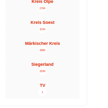
Kreis Olpe
2784
Kreis Soest
3234
Märkischer Kreis
3880
Siegerland
2839
TV
1