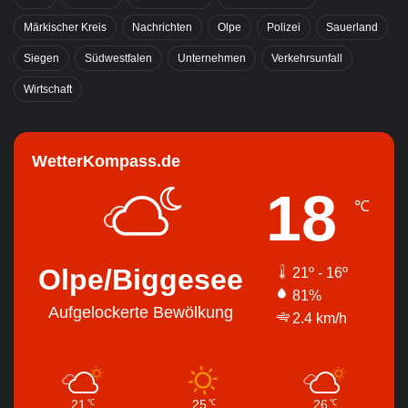
Märkischer Kreis
Nachrichten
Olpe
Polizei
Sauerland
Siegen
Südwestfalen
Unternehmen
Verkehrsunfall
Wirtschaft
WetterKompass.de
18
℃
Olpe/Biggesee
21º - 16º
81%
Aufgelockerte Bewölkung
2.4 km/h
21
25
26
℃
℃
℃