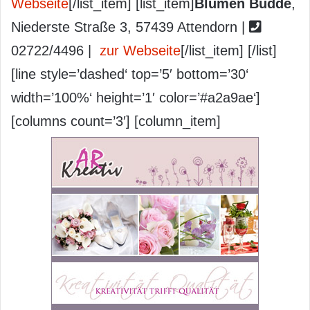
Webseite
[/list_item] [list_item]
Blumen Budde
,
Niederste Straße 3, 57439 Attendorn |
02722/4496 |
zur Webseite
[/list_item] [/list]
[line style=’dashed‘ top=’5′ bottom=’30‘
width=’100%‘ height=’1′ color=’#a2a9ae‘]
[columns count=’3′] [column_item]