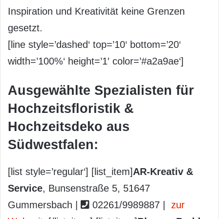
Inspiration und Kreativität keine Grenzen
gesetzt.
[line style=’dashed‘ top=’10‘ bottom=’20‘
width=’100%‘ height=’1′ color=’#a2a9ae‘]
Ausgewählte Spezialisten für
Hochzeitsfloristik &
Hochzeitsdeko aus
Südwestfalen:
[list style=’regular‘] [list_item]
AR-Kreativ &
Service
, Bunsenstraße 5, 51647
Gummersbach |
02261/9989887 |
zur