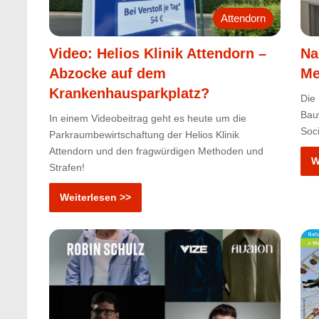
Attendorn
Video: Helios Klinik Attendorn –
Na
Abzocke auf dem
Me
Krankenhausparkplatz?
Die
Bauw
In einem Videobeitrag geht es heute um die
Soc
Parkraumbewirtschaftung der Helios Klinik
Attendorn und den fragwürdigen Methoden und
W
Strafen!
Weiterlesen >>