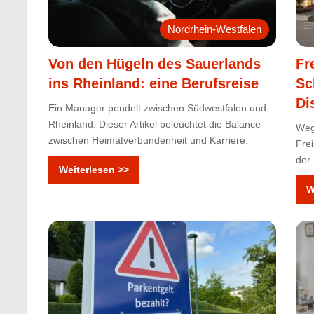
Nordrhein-Westfalen
Von den Hügeln des Sauerlands
Fr
ins Rheinland: eine Berufsreise
Sc
Di
Ein Manager pendelt zwischen Südwestfalen und
Rheinland. Dieser Artikel beleuchtet die Balance
Weg
zwischen Heimatverbundenheit und Karriere.
Fre
der
Weiterlesen >>
W