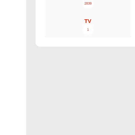
2839
TV
1