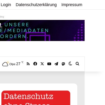
Login
Datenschutzerklärung
Impressum
ing
℃
RSS
Facebook
X
YouTube
Telegram
27
Mastodon
Skin umschalten
Volltextsuche:
Olpe