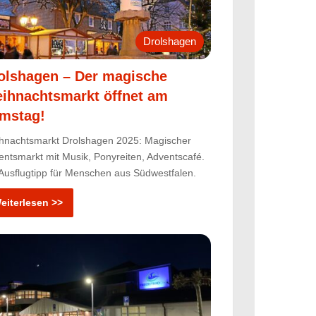
Drolshagen
olshagen – Der magische
ihnachtsmarkt öffnet am
mstag!
hnachtsmarkt Drolshagen 2025: Magischer
entsmarkt mit Musik, Ponyreiten, Adventscafé.
 Ausflugtipp für Menschen aus Südwestfalen.
eiterlesen >>