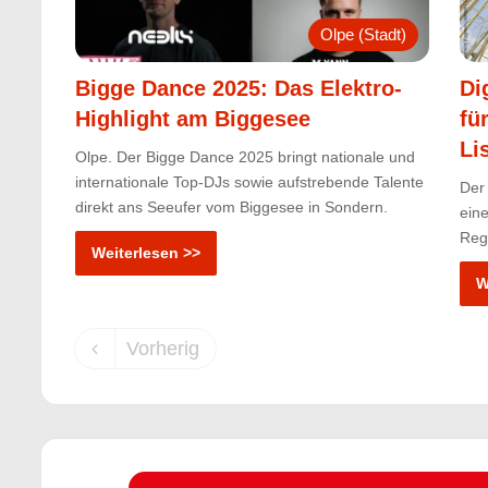
Olpe (Stadt)
Bigge Dance 2025: Das Elektro-
Di
Highlight am Biggesee
fü
Li
Olpe. Der Bigge Dance 2025 bringt nationale und
internationale Top-DJs sowie aufstrebende Talente
Der
direkt ans Seeufer vom Biggesee in Sondern.
eine
Regi
Weiterlesen >>
W
Vorherig