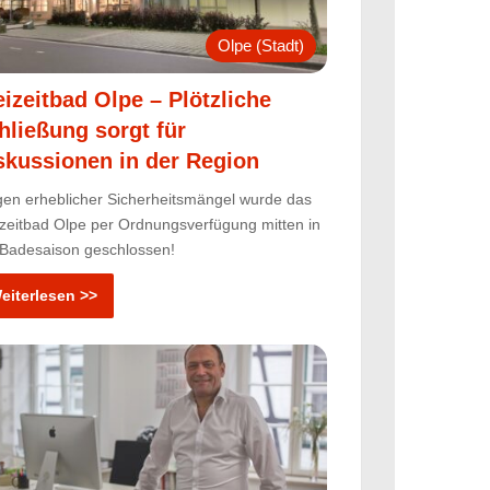
Olpe (Stadt)
eizeitbad Olpe – Plötzliche
hließung sorgt für
skussionen in der Region
en erheblicher Sicherheitsmängel wurde das
izeitbad Olpe per Ordnungsverfügung mitten in
 Badesaison geschlossen!
eiterlesen >>