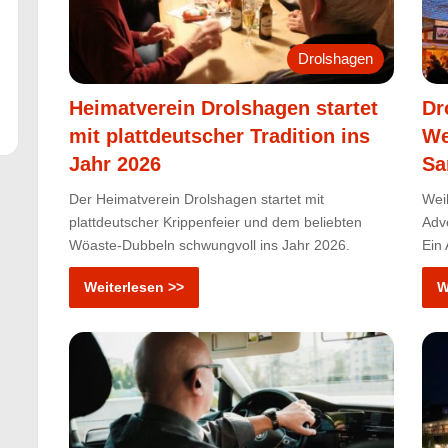
Drolshagen
Heimatverein Drolshagen startet
Dr
mit plattdeutscher Tradition ins
We
Jahr 2026
Sa
Der Heimatverein Drolshagen startet mit
Wei
plattdeutscher Krippenfeier und dem beliebten
Adv
Wöaste-Dubbeln schwungvoll ins Jahr 2026.
Ein
Weiterlesen >>
W