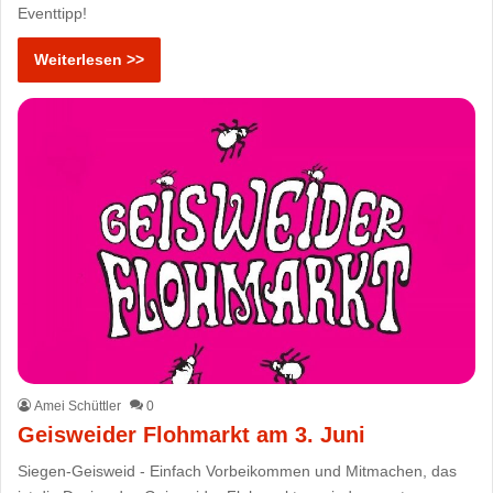
Eventtipp!
Weiterlesen >>
Amei Schüttler
0
Geisweider Flohmarkt am 3. Juni
Siegen-Geisweid - Einfach Vorbeikommen und Mitmachen, das