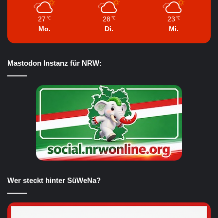
27
28
23
℃
℃
℃
Mo.
Di.
Mi.
Mastodon Instanz für NRW:
Wer steckt hinter SüWeNa?