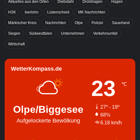
Aktuelles aus den Orten
Diebstahl
Drolshagen
Hagen
HSK
Iserlohn
Lüdenscheid
MK Nachrichten
Märkischer Kreis
Nachrichten
Olpe
Polizei
Sauerland
Siegen
Südwestfalen
Unternehmen
Verkehrsunfall
Wirtschaft
WetterKompass.de
23
℃
Olpe/Biggesee
27º - 19º
68%
Aufgelockerte Bewölkung
6.18 km/h