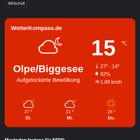
Wirtschaft
WetterKompass.de
15
℃
Olpe/Biggesee
27º - 14º
92%
Aufgelockerte Bewölkung
1.89 km/h
27
21
26
℃
℃
℃
Di.
Mi.
Do.
Mastodon Instanz für NRW: