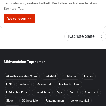
dem dafür vorgesehen Fallbett: Die Talbrücke Rahmede ist am
Sonntag, 7.…
Weiterlesen >>
Nächste Seite
Südwestfalen Topthemen:
Aktuelles aus den Orten
Diebstahl
Drolshagen
Hagen
HSK
Iserlohn
Lüdenscheid
MK Nachrichten
Märkischer Kreis
Nachrichten
Olpe
Polizei
Sauerland
Siegen
Südwestfalen
Unternehmen
Verkehrsunfall