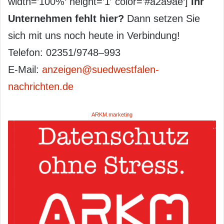
width=’100%‘ height=’1′ color=’#a2a9ae‘]
Ihr
Unternehmen fehlt hier?
Dann setzen Sie
sich mit uns noch heute in Verbindung!
Telefon: 02351/9748–993
E-Mail:
anzeigen@suedwestfalen-
nachrichten.de
ARKM.marketing