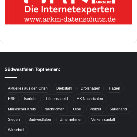
Südwestfalen Topthemen:
Aktuelles aus den Orten
Diebstahl
Drolshagen
Hagen
HSK
Iserlohn
Lüdenscheid
MK Nachrichten
Märkischer Kreis
Nachrichten
Olpe
Polizei
Sauerland
Siegen
Südwestfalen
Unternehmen
Verkehrsunfall
Wirtschaft