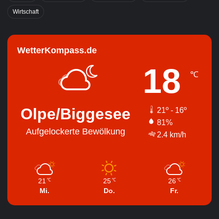
Wirtschaft
WetterKompass.de
18
℃
Olpe/Biggesee
21º - 16º
81%
Aufgelockerte Bewölkung
2.4 km/h
21
25
26
℃
℃
℃
Mi.
Do.
Fr.