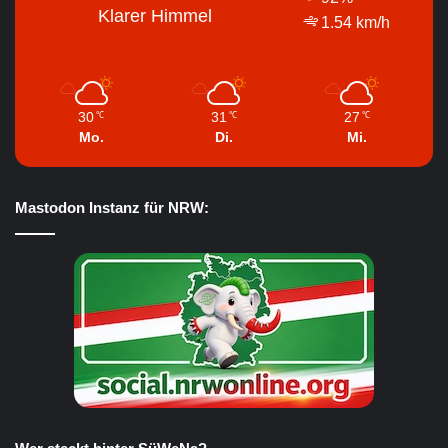
Klarer Himmel
1.54 km/h
30
31
27
℃
℃
℃
Mo.
Di.
Mi.
Mastodon Instanz für NRW: