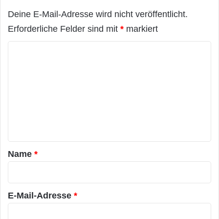
Deine E-Mail-Adresse wird nicht veröffentlicht.
Erforderliche Felder sind mit
*
markiert
K
o
m
m
e
n
t
a
Name
*
r
*
E-Mail-Adresse
*