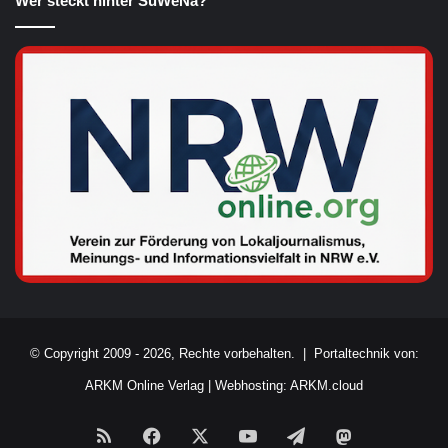
Wer steckt hinter SüWeNa?
© Copyright 2009 - 2026, Rechte vorbehalten. |
Portaltechnik von:
ARKM Online Verlag
|
Webhosting: ARKM.cloud
RSS
Facebook
X
YouTube
Telegram
Mastodon