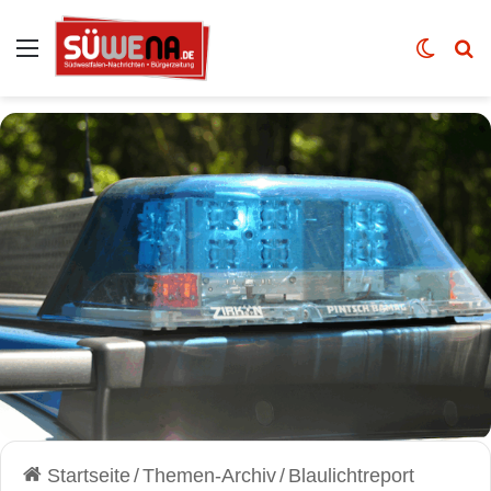
Auswahl
Skin u
Vo
Startseite
/
Themen-Archiv
/
Blaulichtreport