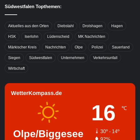
Südwestfalen Topthemen:
Aktuelles aus den Orten
Diebstahl
Drolshagen
Hagen
HSK
Iserlohn
Lüdenscheid
MK Nachrichten
Märkischer Kreis
Nachrichten
Olpe
Polizei
Sauerland
Siegen
Südwestfalen
Unternehmen
Verkehrsunfall
Wirtschaft
WetterKompass.de
16
℃
Olpe/Biggesee
30º - 14º
92%