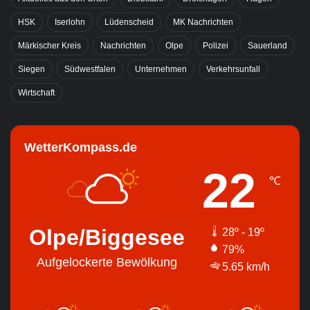
HSK
Iserlohn
Lüdenscheid
MK Nachrichten
Märkischer Kreis
Nachrichten
Olpe
Polizei
Sauerland
Siegen
Südwestfalen
Unternehmen
Verkehrsunfall
Wirtschaft
WetterKompass.de
22
℃
Olpe/Biggesee
28º - 19º
79%
Aufgelockerte Bewölkung
5.65 km/h