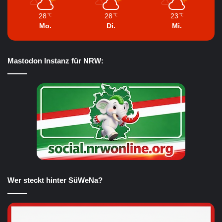
28
28
23
℃
℃
℃
Mo.
Di.
Mi.
Mastodon Instanz für NRW:
Wer steckt hinter SüWeNa?