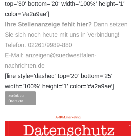
top=’30‘ bottom=’20‘ width=’100%‘ height=’1′
color=’#a2a9ae‘]
Ihre Stellenanzeige fehlt hier?
Dann setzen
Sie sich noch heute mit uns in Verbindung!
Telefon: 02261/9989-880
E-Mail: anzeigen@suedwestfalen-
nachrichten.de
[line style=’dashed‘ top=’20‘ bottom=’25‘
width=’100%‘ height=’1′ color=’#a2a9ae‘]
zurück zur
Übersicht
ARKM.marketing