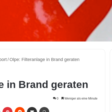
port
/
Olpe: Filteranlage in Brand geraten
ge in Brand geraten
0
Weniger als eine Minute
LinkedIn
Pinterest
Reddit
Per Mail weiterleiten
Drucken