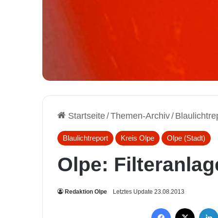
Startseite
/
Themen-Archiv
/
Blaulichtre
Blaulichtreport
Kreis Olpe
Olpe (Stadt)
Olpe: Filteranla
Redaktion Olpe
Letztes Update 23.08.2013
Facebook
X