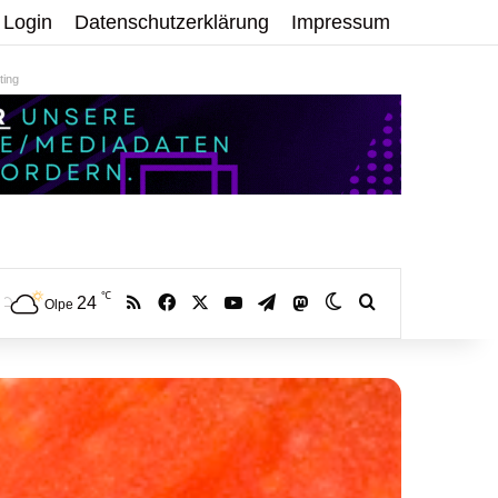
Login
Datenschutzerklärung
Impressum
ing
℃
RSS
Facebook
X
YouTube
Telegram
24
Mastodon
Skin umschalten
Volltextsuche:
Olpe