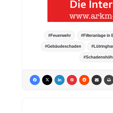
Feuerwehr
Filteranlage in
Gebäudeschaden
Lütringh
Schadenshöh
Facebook
X
LinkedIn
Pinterest
Reddit
Per Mail weiterleiten