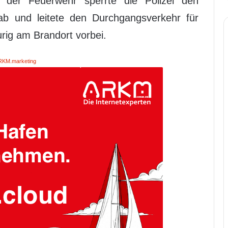
der Feuerwehr sperrte die Polizei den
 ab und leitete den Durchgangsverkehr für
rig am Brandort vorbei.
RKM.marketing