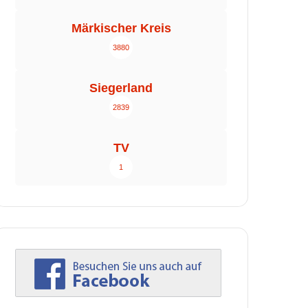
Märkischer Kreis
3880
Siegerland
2839
TV
1