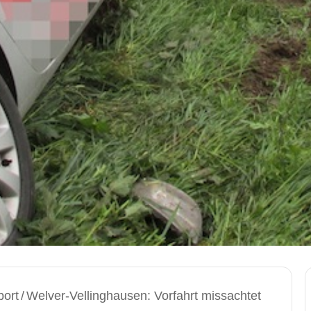
port
/
Welver-Vellinghausen: Vorfahrt missachtet