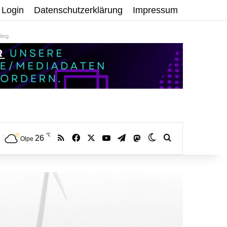
Login
Datenschutzerklärung
Impressum
ing
℃
RSS
Facebook
X
YouTube
Telegram
26
Mastodon
Skin umschalten
Volltextsuche:
Olpe