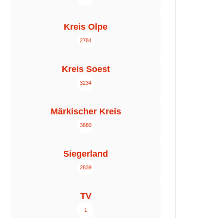
Kreis Olpe
2784
Kreis Soest
3234
Märkischer Kreis
3880
Siegerland
2839
TV
1