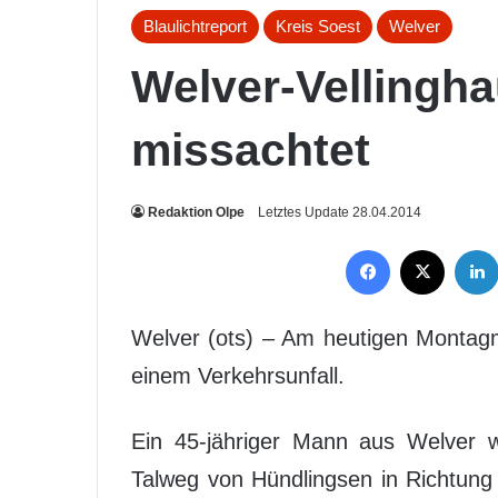
Blaulichtreport
Kreis Soest
Welver
Welver-Vellingha
missachtet
Redaktion Olpe
Letztes Update 28.04.2014
Facebook
X
Welver (ots) – Am heutigen Montag
einem Verkehrsunfall.
Ein 45-jähriger Mann aus Welver 
Talweg von Hündlingsen in Richtung