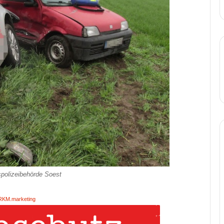
spolizeibehörde Soest
RKM.marketing