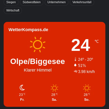
Siegen
Südwestfalen
Unternehmen
Verkehrsunfall
Wirtschaft
WetterKompass.de
24
℃
Olpe/Biggesee
24º - 20º
51%
Klarer Himmel
3.98 km/h
23
28
28
℃
℃
℃
Fr.
Sa.
So.