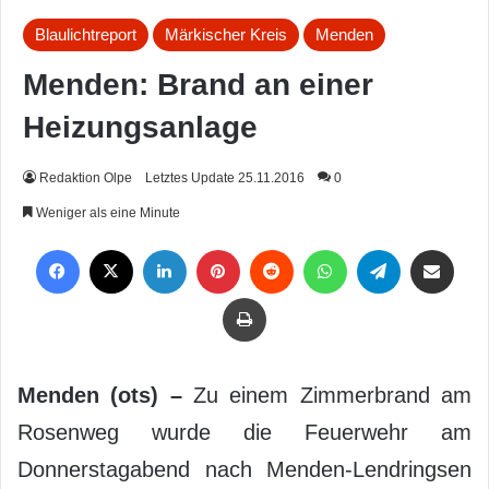
Blaulichtreport
Märkischer Kreis
Menden
Menden: Brand an einer
Heizungsanlage
Redaktion Olpe
Letztes Update 25.11.2016
0
Weniger als eine Minute
Facebook
X
LinkedIn
Pinterest
Reddit
WhatsApp
Telegram
Per Mail weiterleiten
Drucken
Menden (ots) –
Zu einem Zimmerbrand am
Rosenweg wurde die Feuerwehr am
Donnerstagabend nach Menden-Lendringsen