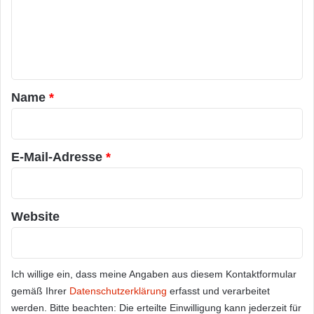
m
e
n
t
a
Name
*
r
*
E-Mail-Adresse
*
Website
Ich willige ein, dass meine Angaben aus diesem Kontaktformular
gemäß Ihrer
Datenschutzerklärung
erfasst und verarbeitet
werden. Bitte beachten: Die erteilte Einwilligung kann jederzeit für