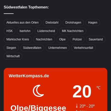
Südwestfalen Topthemen:
Aktuelles aus den Orten
Diebstahl
Drolshagen
Hagen
HSK
Iserlohn
Lüdenscheid
MK Nachrichten
Märkischer Kreis
Nachrichten
Olpe
Polizei
Sauerland
Siegen
Südwestfalen
Unternehmen
Verkehrsunfall
Wirtschaft
WetterKompass.de
20
℃
Olpe/Biggesee
20º - 20º