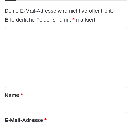
Deine E-Mail-Adresse wird nicht veröffentlicht.
Erforderliche Felder sind mit
*
markiert
K
o
m
m
e
n
t
a
Name
*
r
*
E-Mail-Adresse
*