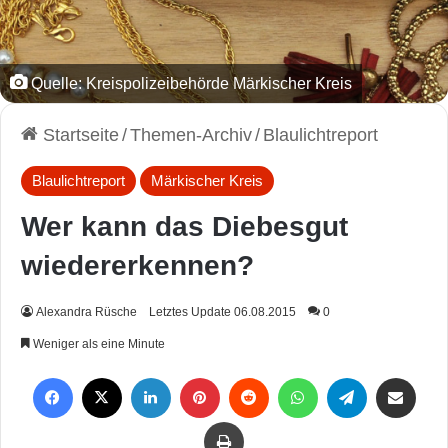
Quelle: Kreispolizeibehörde Märkischer Kreis
Startseite
/
Themen-Archiv
/
Blaulichtreport
Blaulichtreport
Märkischer Kreis
Wer kann das Diebesgut
wiedererkennen?
Alexandra Rüsche
Letztes Update 06.08.2015
0
Weniger als eine Minute
Facebook
X
LinkedIn
Pinterest
Reddit
WhatsApp
Telegram
Per Mail weiterleiten
Drucken