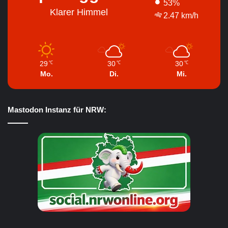
53%
Klarer Himmel
2.47 km/h
29
30
30
℃
℃
℃
Mo.
Di.
Mi.
Mastodon Instanz für NRW: