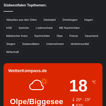
Südwestfalen Topthemen:
Aktuelles aus den Orten
Diebstahl
Drolshagen
Hagen
HSK
Iserlohn
Lüdenscheid
MK Nachrichten
Märkischer Kreis
Nachrichten
Olpe
Polizei
Sauerland
Siegen
Südwestfalen
Unternehmen
Verkehrsunfall
Wirtschaft
WetterKompass.de
18
℃
Olpe/Biggesee
20º - 15º
52%