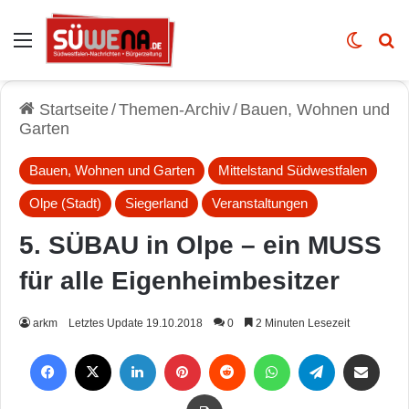
Auswahl
Skin u
Vo
Startseite
/
Themen-Archiv
/
Bauen, Wohnen und
Garten
Bauen, Wohnen und Garten
Mittelstand Südwestfalen
Olpe (Stadt)
Siegerland
Veranstaltungen
5. SÜBAU in Olpe – ein MUSS
für alle Eigenheimbesitzer
arkm
Letztes Update 19.10.2018
0
2 Minuten Lesezeit
Facebook
X
LinkedIn
Pinterest
Reddit
WhatsApp
Telegram
Per Mail weiterleiten
Drucken