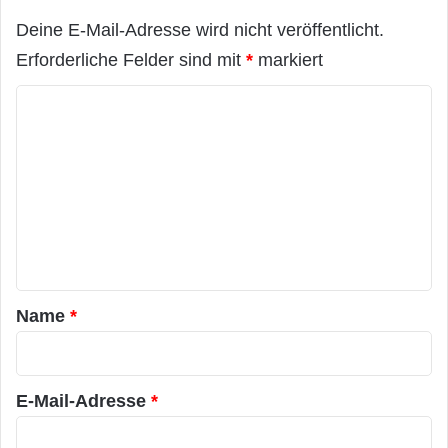
Deine E-Mail-Adresse wird nicht veröffentlicht.
Erforderliche Felder sind mit
*
markiert
K
o
m
m
e
n
t
a
Name
*
r
*
E-Mail-Adresse
*