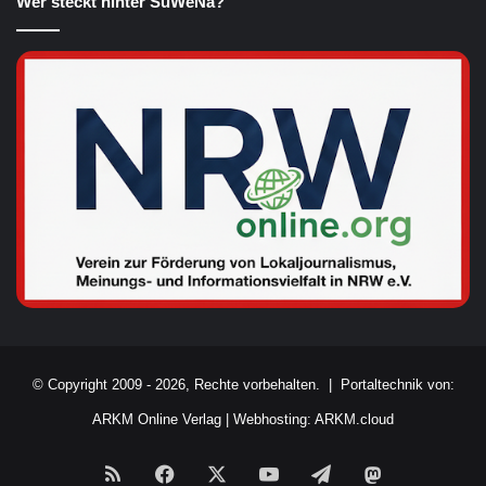
Wer steckt hinter SüWeNa?
© Copyright 2009 - 2026, Rechte vorbehalten. |
Portaltechnik von:
ARKM Online Verlag
|
Webhosting: ARKM.cloud
RSS
Facebook
X
YouTube
Telegram
Mastodon