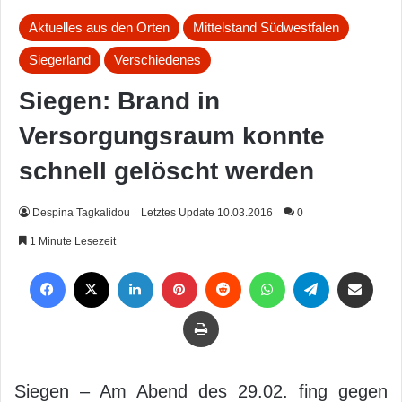
Aktuelles aus den Orten
Mittelstand Südwestfalen
Siegerland
Verschiedenes
Siegen: Brand in
Versorgungsraum konnte
schnell gelöscht werden
Despina Tagkalidou
Letztes Update 10.03.2016
0
1 Minute Lesezeit
Facebook
X
LinkedIn
Pinterest
Reddit
WhatsApp
Telegram
Per Mail weiterleiten
Drucken
Siegen – Am Abend des 29.02. fing gegen