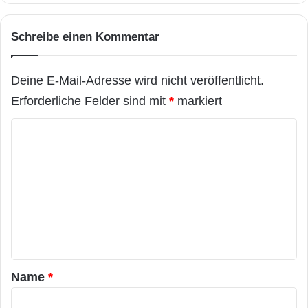
Schreibe einen Kommentar
Deine E-Mail-Adresse wird nicht veröffentlicht.
Erforderliche Felder sind mit
*
markiert
K
o
m
m
e
n
t
a
Name
*
r