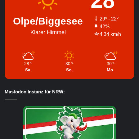
28
Olpe/Biggesee
29º - 22º
42%
Klarer Himmel
4.34 km/h
28
30
30
℃
℃
℃
Sa.
So.
Mo.
Mastodon Instanz für NRW: