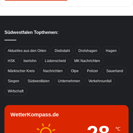
Südwestfalen Topthemen:
Aktuelles aus den Orten
Diebstahl
Drolshagen
Hagen
HSK
Iserlohn
Lüdenscheid
MK Nachrichten
Märkischer Kreis
Nachrichten
Olpe
Polizei
Sauerland
Siegen
Südwestfalen
Unternehmen
Verkehrsunfall
Wirtschaft
WetterKompass.de
℃