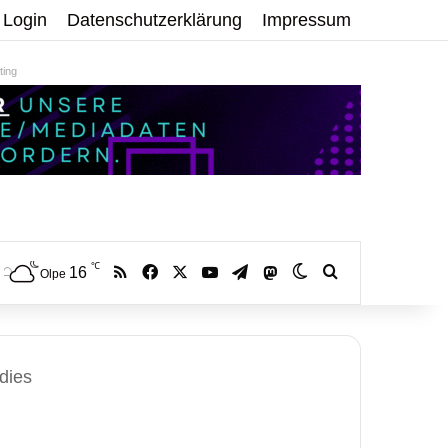
Login
Datenschutzerklärung
Impressum
ing
℃
RSS
Facebook
X
YouTube
Telegram
16
Mastodon
Skin umschalten
Volltextsuche:
Olpe
dies