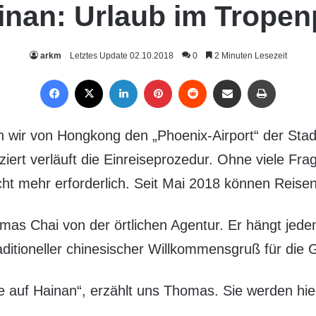
ainan: Urlaub im Tropen
arkm
Letztes Update 02.10.2018
0
2 Minuten Lesezeit
Facebook
X
LinkedIn
Pinterest
Reddit
Per Mail weiterleiten
Drucken
 wir von Hongkong den „Phoenix-Airport“ der Stad
ziert verläuft die Einreiseprozedur. Ohne viele Fr
cht mehr erforderlich. Seit Mai 2018 können Reisen
s Chai von der örtlichen Agentur. Er hängt jede
ditioneller chinesischer Willkommensgruß für die 
e auf Hainan“, erzählt uns Thomas. Sie werden hier