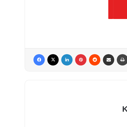
Facebook
X
LinkedIn
Pinterest
Reddit
Per Mail weiterleiten
K