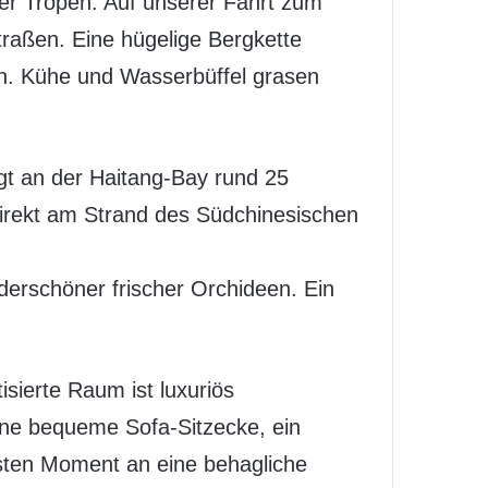
er Tropen. Auf unserer Fahrt zum
raßen. Eine hügelige Bergkette
on. Kühe und Wasserbüffel grasen
egt an der Haitang-Bay rund 25
direkt am Strand des Südchinesischen
derschöner frischer Orchideen. Ein
sierte Raum ist luxuriös
ine bequeme Sofa-Sitzecke, ein
rsten Moment an eine behagliche