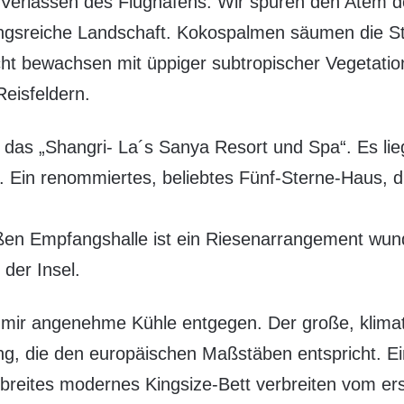
Verlassen des Flughafens. Wir spüren den Atem d
ngsreiche Landschaft. Kokospalmen säumen die St
cht bewachsen mit üppiger subtropischer Vegetati
Reisfeldern.
t das „Shangri- La´s Sanya Resort und Spa“. Es li
. Ein renommiertes, beliebtes Fünf-Sterne-Haus, 
oßen Empfangshalle ist ein Riesenarrangement wun
der Insel.
 mir angenehme Kühle entgegen. Der große, klimati
ung, die den europäischen Maßstäben entspricht. E
n breites modernes Kingsize-Bett verbreiten vom e