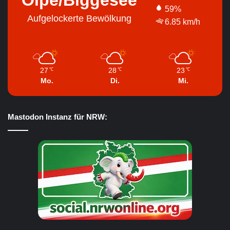
59%
Aufgelockerte Bewölkung
6.85 km/h
27
28
23
℃
℃
℃
Mo.
Di.
Mi.
Mastodon Instanz für NRW: