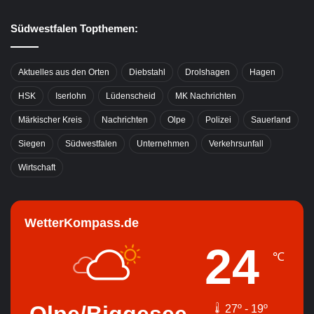
Südwestfalen Topthemen:
Aktuelles aus den Orten
Diebstahl
Drolshagen
Hagen
HSK
Iserlohn
Lüdenscheid
MK Nachrichten
Märkischer Kreis
Nachrichten
Olpe
Polizei
Sauerland
Siegen
Südwestfalen
Unternehmen
Verkehrsunfall
Wirtschaft
WetterKompass.de
24
℃
Olpe/Biggesee
27º - 19º