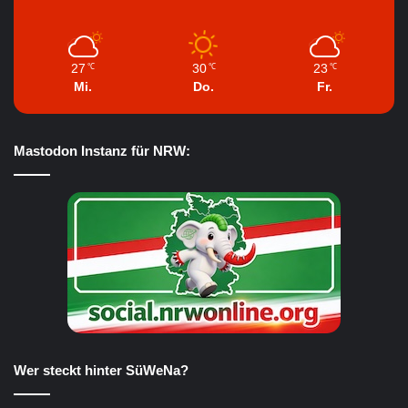
27
30
23
℃
℃
℃
Mi.
Do.
Fr.
Mastodon Instanz für NRW:
Wer steckt hinter SüWeNa?