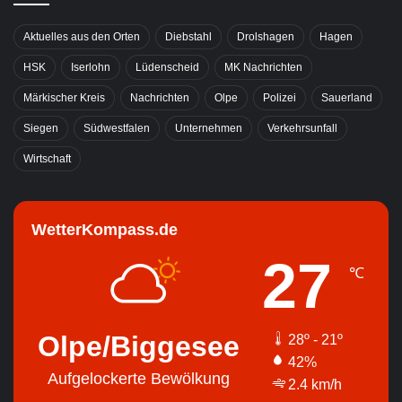
Aktuelles aus den Orten
Diebstahl
Drolshagen
Hagen
HSK
Iserlohn
Lüdenscheid
MK Nachrichten
Märkischer Kreis
Nachrichten
Olpe
Polizei
Sauerland
Siegen
Südwestfalen
Unternehmen
Verkehrsunfall
Wirtschaft
WetterKompass.de
27
℃
Olpe/Biggesee
28º - 21º
42%
Aufgelockerte Bewölkung
2.4 km/h