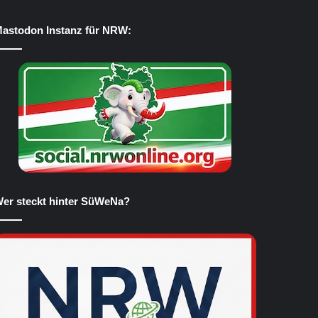
astodon Instanz für NRW:
er steckt hinter SüWeNa?