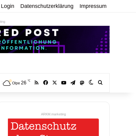
Login
Datenschutzerklärung
Impressum
ing
℃
RSS
Facebook
X
YouTube
Telegram
26
Mastodon
Skin umschalten
Volltextsuche:
Olpe
ARKM.marketing