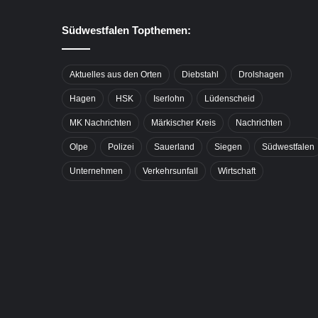
Südwestfalen Topthemen:
Aktuelles aus den Orten
Diebstahl
Drolshagen
Hagen
HSK
Iserlohn
Lüdenscheid
MK Nachrichten
Märkischer Kreis
Nachrichten
Olpe
Polizei
Sauerland
Siegen
Südwestfalen
Unternehmen
Verkehrsunfall
Wirtschaft