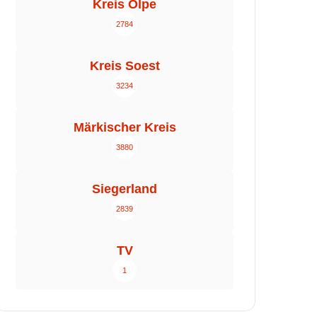
Kreis Olpe
2784
Kreis Soest
3234
Märkischer Kreis
3880
Siegerland
2839
TV
1