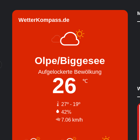
M
WetterKompass.de
Olpe/Biggesee
Aufgelockerte Bewölkung
26
℃
W
27º - 19º
42%
7.06 km/h