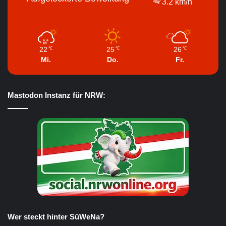
3.2 km/h
22
25
26
℃
℃
℃
Mi.
Do.
Fr.
Mastodon Instanz für NRW:
Wer steckt hinter SüWeNa?