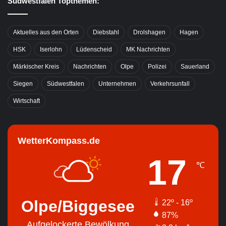
Südwestfalen Topthemen:
Aktuelles aus den Orten
Diebstahl
Drolshagen
Hagen
HSK
Iserlohn
Lüdenscheid
MK Nachrichten
Märkischer Kreis
Nachrichten
Olpe
Polizei
Sauerland
Siegen
Südwestfalen
Unternehmen
Verkehrsunfall
Wirtschaft
WetterKompass.de
17
℃
Olpe/Biggesee
22º - 16º
87%
Aufgelockerte Bewölkung