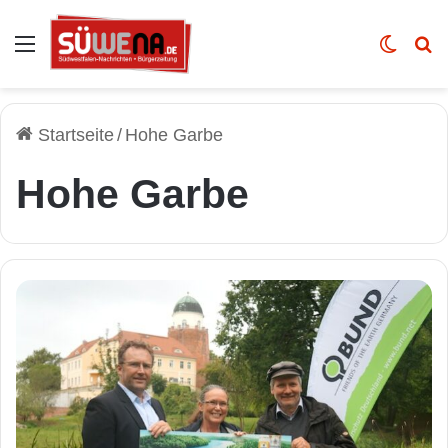
Auswahl
Skin u
Vo
Startseite
/
Hohe Garbe
Hohe Garbe