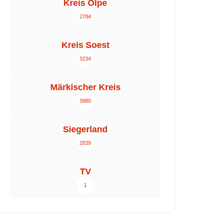
Kreis Olpe
2784
Kreis Soest
3234
Märkischer Kreis
3880
Siegerland
2839
TV
1