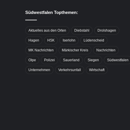
Südwestfalen Topthemen:
Aktuelles aus den Orten
Diebstahl
Drolshagen
Hagen
HSK
Iserlohn
Lüdenscheid
MK Nachrichten
Märkischer Kreis
Nachrichten
Olpe
Polizei
Sauerland
Siegen
Südwestfalen
Unternehmen
Verkehrsunfall
Wirtschaft