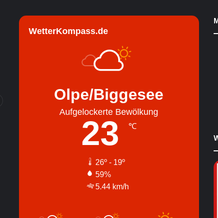
M
WetterKompass.de
Olpe/Biggesee
Aufgelockerte Bewölkung
23
℃
W
26º - 19º
59%
5.44 km/h