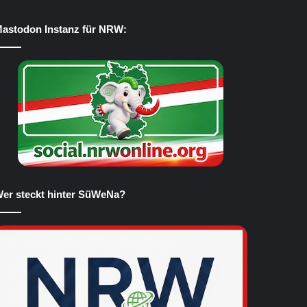
astodon Instanz für NRW:
er steckt hinter SüWeNa?