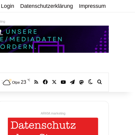
Login
Datenschutzerklärung
Impressum
ing
℃
RSS
Facebook
X
YouTube
Telegram
23
Mastodon
Skin umschalten
Volltextsuche:
Olpe
ARKM.marketing