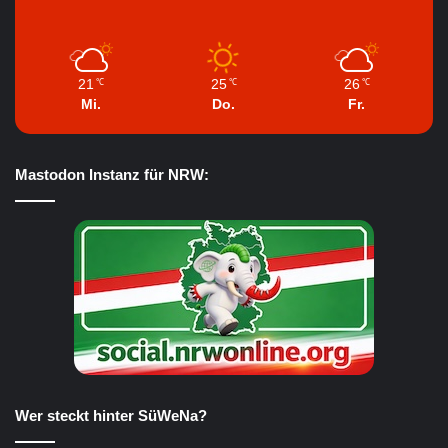
21
25
26
℃
℃
℃
Mi.
Do.
Fr.
Mastodon Instanz für NRW:
Wer steckt hinter SüWeNa?