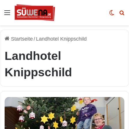
Auswahl
Skin u
Vo
Startseite
/
Landhotel Knippschild
Landhotel
Knippschild