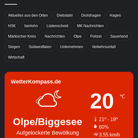
Aktuelles aus den Orten
Diebstahl
Drolshagen
Hagen
HSK
Iserlohn
Lüdenscheid
MK Nachrichten
Märkischer Kreis
Nachrichten
Olpe
Polizei
Sauerland
Siegen
Südwestfalen
Unternehmen
Verkehrsunfall
Wirtschaft
WetterKompass.de
20
℃
Olpe/Biggesee
21º - 19º
60%
Aufgelockerte Bewölkung
3.55 km/h