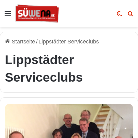
Auswahl
Skin u
Vo
Startseite
/
Lippstädter Serviceclubs
Lippstädter
Serviceclubs