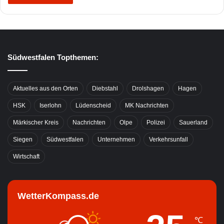
Südwestfalen Topthemen:
Aktuelles aus den Orten
Diebstahl
Drolshagen
Hagen
HSK
Iserlohn
Lüdenscheid
MK Nachrichten
Märkischer Kreis
Nachrichten
Olpe
Polizei
Sauerland
Siegen
Südwestfalen
Unternehmen
Verkehrsunfall
Wirtschaft
WetterKompass.de
℃