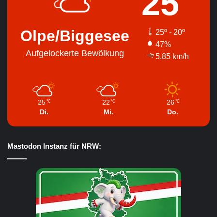
25
Olpe/Biggesee
25º - 20º
47%
Aufgelockerte Bewölkung
5.85 km/h
25
22
26
℃
℃
℃
Di.
Mi.
Do.
Mastodon Instanz für NRW: