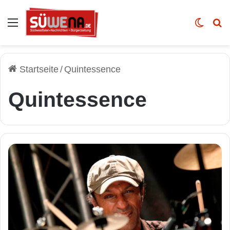
Auswahl
Skin u
Vo
Startseite
/
Quintessence
Quintessence