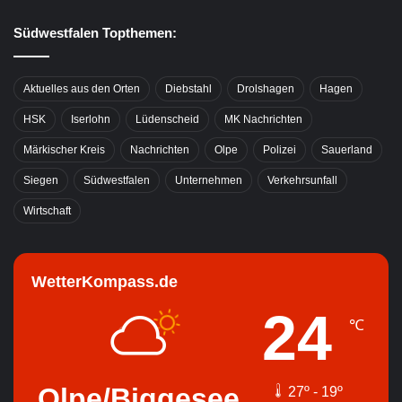
Südwestfalen Topthemen:
Aktuelles aus den Orten
Diebstahl
Drolshagen
Hagen
HSK
Iserlohn
Lüdenscheid
MK Nachrichten
Märkischer Kreis
Nachrichten
Olpe
Polizei
Sauerland
Siegen
Südwestfalen
Unternehmen
Verkehrsunfall
Wirtschaft
WetterKompass.de
24
℃
Olpe/Biggesee
27º - 19º