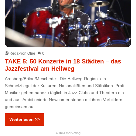
Redaktion Olpe
0
TAKE 5: 50 Konzerte in 18 Städten – das
Jazzfestival am Hellweg
Arnsberg/Brilon/Meschede - Die Hellweg-Region: ein
Schmelztiegel der Kulturen, Nationalitäten und Stilistiken. Profi-
Musiker gehen nahezu täglich in Jazz-Clubs und Theatern ein
und aus. Ambitionierte Newcomer stehen mit ihren Vorbildern
gemeinsam auf…
Weiterlesen >>
ARKM.marketing