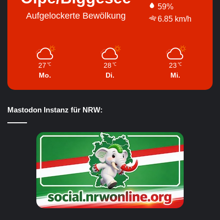
59%
Aufgelockerte Bewölkung
6.85 km/h
27
28
23
℃
℃
℃
Mo.
Di.
Mi.
Mastodon Instanz für NRW: