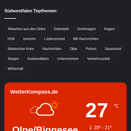
Südwestfalen Topthemen:
Aktuelles aus den Orten
Diebstahl
Drolshagen
Hagen
HSK
Iserlohn
Lüdenscheid
MK Nachrichten
Märkischer Kreis
Nachrichten
Olpe
Polizei
Sauerland
Siegen
Südwestfalen
Unternehmen
Verkehrsunfall
Wirtschaft
WetterKompass.de
27
℃
Olpe/Biggesee
28º - 21º