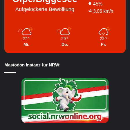
45%
Aufgelockerte Bewölkung
3.06 km/h
27
29
22
℃
℃
℃
Mi.
Do.
Fr.
Mastodon Instanz für NRW: