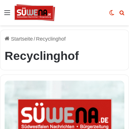
Auswahl
Skin u
Vo
Startseite
/
Recyclinghof
Recyclinghof