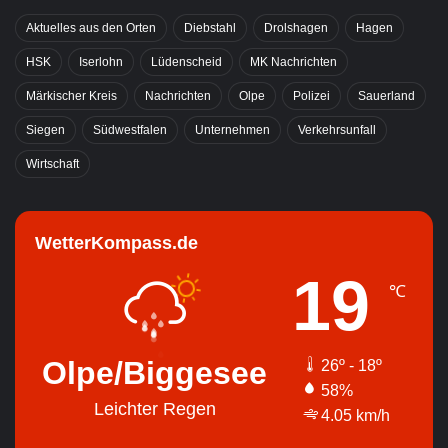
Aktuelles aus den Orten
Diebstahl
Drolshagen
Hagen
HSK
Iserlohn
Lüdenscheid
MK Nachrichten
Märkischer Kreis
Nachrichten
Olpe
Polizei
Sauerland
Siegen
Südwestfalen
Unternehmen
Verkehrsunfall
Wirtschaft
WetterKompass.de
19
℃
Olpe/Biggesee
26º - 18º
58%
Leichter Regen
4.05 km/h