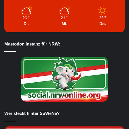
26
21
26
℃
℃
℃
Di.
Mi.
Do.
Mastodon Instanz für NRW:
Wer steckt hinter SüWeNa?