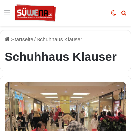
Auswahl
Skin u
Vo
Startseite
/
Schuhhaus Klauser
Schuhhaus Klauser