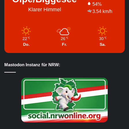
54%
Klarer Himmel
3.54 km/h
22
26
30
℃
℃
℃
Do.
Fr.
Sa.
Mastodon Instanz für NRW: