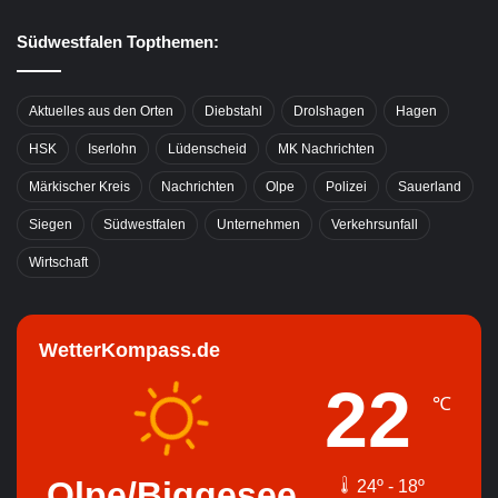
Südwestfalen Topthemen:
Aktuelles aus den Orten
Diebstahl
Drolshagen
Hagen
HSK
Iserlohn
Lüdenscheid
MK Nachrichten
Märkischer Kreis
Nachrichten
Olpe
Polizei
Sauerland
Siegen
Südwestfalen
Unternehmen
Verkehrsunfall
Wirtschaft
WetterKompass.de
22
℃
Olpe/Biggesee
24º - 18º