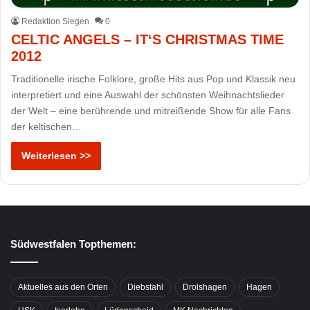
Redaktion Siegen
0
CELTIC ANGELS – IT‘S CHRISTMAS TIME
2012
Traditionelle irische Folklore, große Hits aus Pop und Klassik neu
interpretiert und eine Auswahl der schönsten Weihnachtslieder
der Welt – eine berührende und mitreißende Show für alle Fans
der keltischen…
Weiterlesen >>
Südwestfalen Topthemen:
Aktuelles aus den Orten
Diebstahl
Drolshagen
Hagen