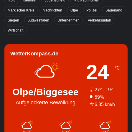
HSK
Iserlohn
Lüdenscheid
MK Nachrichten
Märkischer Kreis
Nachrichten
Olpe
Polizei
Sauerland
Siegen
Südwestfalen
Unternehmen
Verkehrsunfall
Wirtschaft
WetterKompass.de
24
℃
Olpe/Biggesee
27º - 19º
59%
Aufgelockerte Bewölkung
6.85 km/h
℃
℃
℃