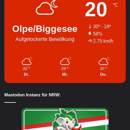
20
℃
Olpe/Biggesee
30º - 18º
58%
Aufgelockerte Bewölkung
2.75 km/h
30
28
30
℃
℃
℃
Di.
Mi.
Do.
Mastodon Instanz für NRW: