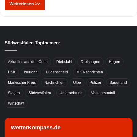
Weiterlesen >>
Südwestfalen Topthemen:
Aktuelles aus den Orten
Diebstahl
Drolshagen
Hagen
HSK
Iserlohn
Lüdenscheid
MK Nachrichten
Märkischer Kreis
Nachrichten
Olpe
Polizei
Sauerland
Siegen
Südwestfalen
Unternehmen
Verkehrsunfall
Wirtschaft
WetterKompass.de