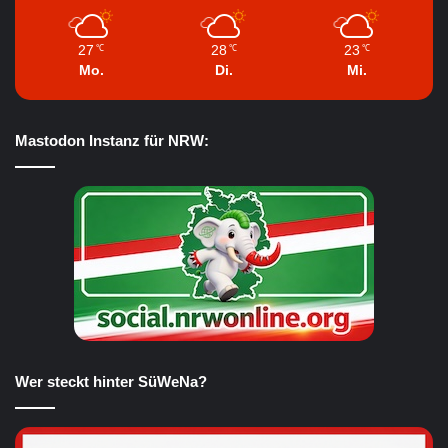
27
28
23
℃
℃
℃
Mo.
Di.
Mi.
Mastodon Instanz für NRW:
Wer steckt hinter SüWeNa?