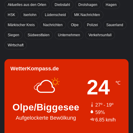
Aktuelles aus den Orten
Diebstahl
Drolshagen
Hagen
HSK
Iserlohn
Lüdenscheid
MK Nachrichten
Märkischer Kreis
Nachrichten
Olpe
Polizei
Sauerland
Siegen
Südwestfalen
Unternehmen
Verkehrsunfall
Wirtschaft
WetterKompass.de
24
℃
Olpe/Biggesee
27º - 19º
59%
Aufgelockerte Bewölkung
6.85 km/h