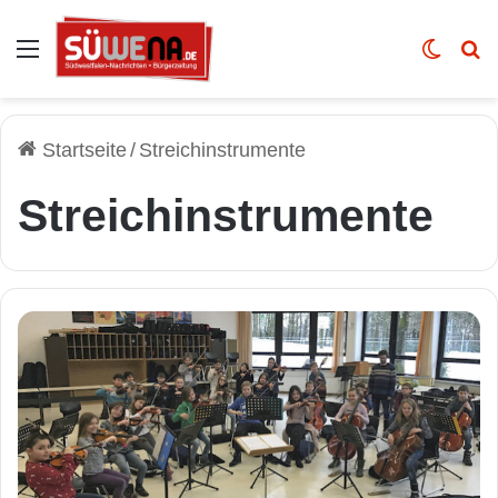
Auswahl
Skin u
Vo
Startseite
/
Streichinstrumente
Streichinstrumente