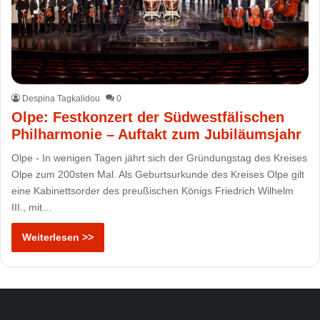
Despina Tagkalidou
0
Olpe: Festkonzert der Südwestfälischen
Philharmonie – Auftakt zum Jubiläumsjahr
Olpe - In wenigen Tagen jährt sich der Gründungstag des Kreises
Olpe zum 200sten Mal. Als Geburtsurkunde des Kreises Olpe gilt
eine Kabinettsorder des preußischen Königs Friedrich Wilhelm
III., mit…
Weiterlesen >>