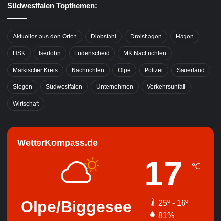
Südwestfalen Topthemen:
Aktuelles aus den Orten
Diebstahl
Drolshagen
Hagen
HSK
Iserlohn
Lüdenscheid
MK Nachrichten
Märkischer Kreis
Nachrichten
Olpe
Polizei
Sauerland
Siegen
Südwestfalen
Unternehmen
Verkehrsunfall
Wirtschaft
WetterKompass.de
17
℃
Olpe/Biggesee
25º - 16º
81%