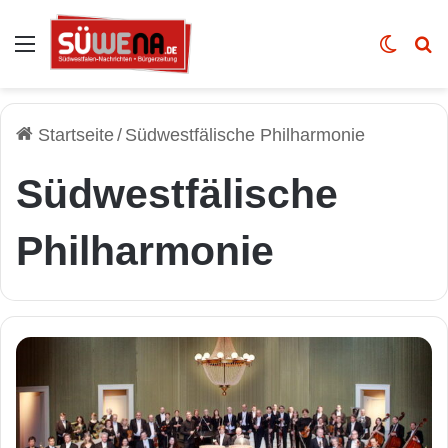
Auswahl
Skin u
Vo
Startseite
/
Südwestfälische Philharmonie
Südwestfälische
Philharmonie