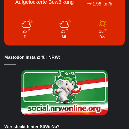
Aufgelockerte Bewölkung
1.98 km/h
25
23
26
℃
℃
℃
Di.
Mi.
Do.
Mastodon Instanz für NRW:
Wer steckt hinter SüWeNa?