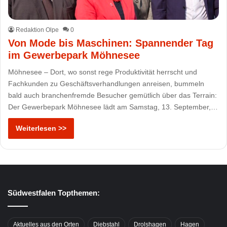
Redaktion Olpe
0
Von Mode bis Maschinen: Spannender Tag
im Gewerbepark Möhnesee
Möhnesee – Dort, wo sonst rege Produktivität herrscht und
Fachkunden zu Geschäftsverhandlungen anreisen, bummeln
bald auch branchenfremde Besucher gemütlich über das Terrain:
Der Gewerbepark Möhnesee lädt am Samstag, 13. September,…
Weiterlesen >>
Südwestfalen Topthemen:
Aktuelles aus den Orten
Diebstahl
Drolshagen
Hagen