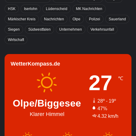
HSK
Iserlohn
Lüdenscheid
MK Nachrichten
Märkischer Kreis
Nachrichten
Olpe
Polizei
Sauerland
Siegen
Südwestfalen
Unternehmen
Verkehrsunfall
Wirtschaft
WetterKompass.de
27
℃
Olpe/Biggesee
28º - 19º
47%
Klarer Himmel
4.32 km/h