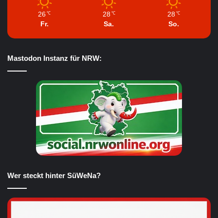
26
28
28
℃
℃
℃
Fr.
Sa.
So.
Mastodon Instanz für NRW:
Wer steckt hinter SüWeNa?