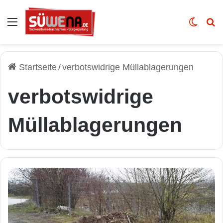
Auswahl
Skin u
Vo
Startseite
/
verbotswidrige Müllablagerungen
verbotswidrige
Müllablagerungen