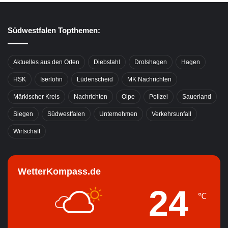
Südwestfalen Topthemen:
Aktuelles aus den Orten
Diebstahl
Drolshagen
Hagen
HSK
Iserlohn
Lüdenscheid
MK Nachrichten
Märkischer Kreis
Nachrichten
Olpe
Polizei
Sauerland
Siegen
Südwestfalen
Unternehmen
Verkehrsunfall
Wirtschaft
WetterKompass.de
24
℃