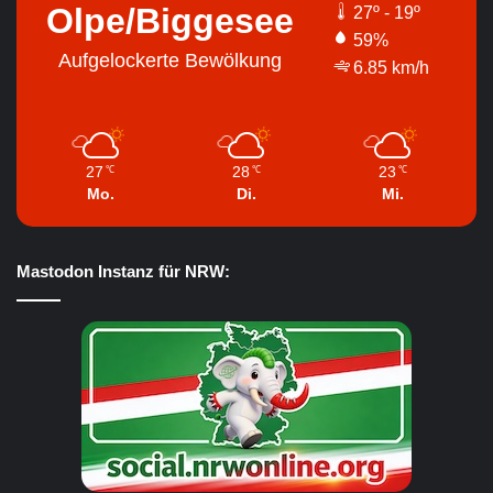
Olpe/Biggesee
27º - 19º
59%
Aufgelockerte Bewölkung
6.85 km/h
27
28
23
℃
℃
℃
Mo.
Di.
Mi.
Mastodon Instanz für NRW: