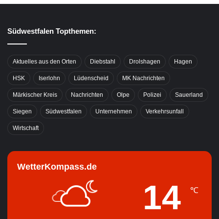
Südwestfalen Topthemen:
Aktuelles aus den Orten
Diebstahl
Drolshagen
Hagen
HSK
Iserlohn
Lüdenscheid
MK Nachrichten
Märkischer Kreis
Nachrichten
Olpe
Polizei
Sauerland
Siegen
Südwestfalen
Unternehmen
Verkehrsunfall
Wirtschaft
WetterKompass.de
14
℃