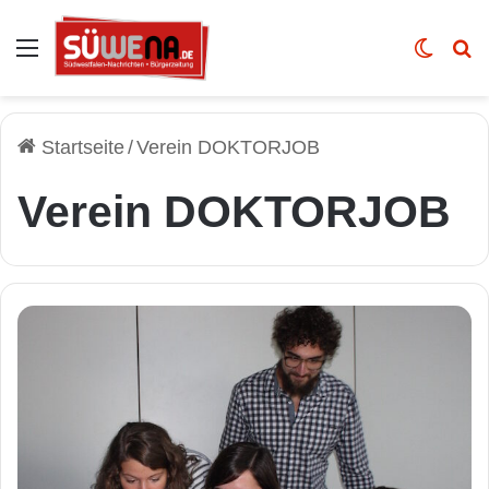
Auswahl
Skin u
Vo
Startseite
/
Verein DOKTORJOB
Verein DOKTORJOB