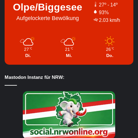
Olpe/Biggesee
27º - 14º
93%
Aufgelockerte Bewölkung
2.03 km/h
27
21
26
℃
℃
℃
Di.
Mi.
Do.
Mastodon Instanz für NRW: