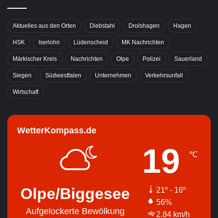
Aktuelles aus den Orten
Diebstahl
Drolshagen
Hagen
HSK
Iserlohn
Lüdenscheid
MK Nachrichten
Märkischer Kreis
Nachrichten
Olpe
Polizei
Sauerland
Siegen
Südwestfalen
Unternehmen
Verkehrsunfall
Wirtschaft
WetterKompass.de
19
℃
Olpe/Biggesee
21º - 16º
56%
Aufgelockerte Bewölkung
2.84 km/h