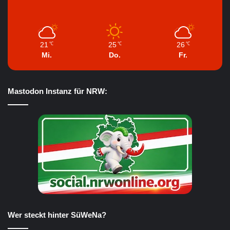
21
25
26
℃
℃
℃
Mi.
Do.
Fr.
Mastodon Instanz für NRW:
Wer steckt hinter SüWeNa?