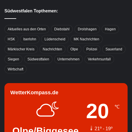
Südwestfalen Topthemen:
Aktuelles aus den Orten
Diebstahl
Drolshagen
Hagen
HSK
Iserlohn
Lüdenscheid
MK Nachrichten
Märkischer Kreis
Nachrichten
Olpe
Polizei
Sauerland
Siegen
Südwestfalen
Unternehmen
Verkehrsunfall
Wirtschaft
WetterKompass.de
20
℃
Olpe/Biggesee
21º - 19º