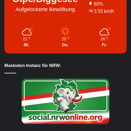
60%
Aufgelockerte Bewölkung
3.55 km/h
21
25
26
℃
℃
℃
Mi.
Do.
Fr.
Mastodon Instanz für NRW: