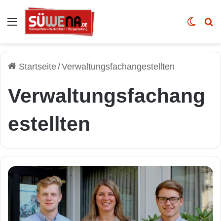
Auswahl
Skin u
Vo
Startseite
/
Verwaltungsfachangestellten
Verwaltungsfachang
estellten