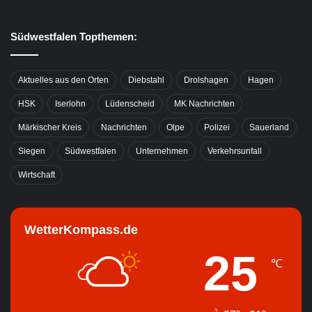
Südwestfalen Topthemen:
Aktuelles aus den Orten
Diebstahl
Drolshagen
Hagen
HSK
Iserlohn
Lüdenscheid
MK Nachrichten
Märkischer Kreis
Nachrichten
Olpe
Polizei
Sauerland
Siegen
Südwestfalen
Unternehmen
Verkehrsunfall
Wirtschaft
WetterKompass.de
25
℃