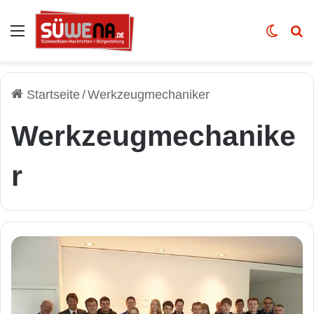
Auswahl
Skin u
Vo
Startseite
/
Werkzeugmechaniker
Werkzeugmechanike
r