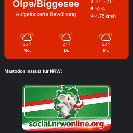
Olpe/Biggesee
27º - 21º
52%
Aufgelockerte Bewölkung
4.75 km/h
25
27
22
℃
℃
℃
Mo.
Di.
Mi.
Mastodon Instanz für NRW: