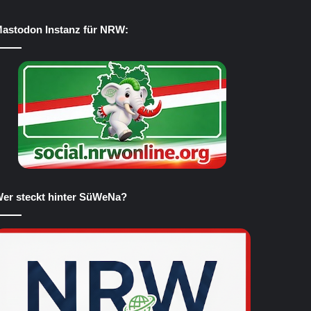
astodon Instanz für NRW:
er steckt hinter SüWeNa?