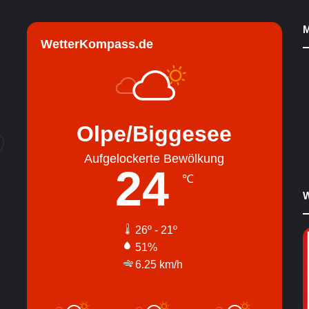
M
WetterKompass.de
Olpe/Biggesee
Aufgelockerte Bewölkung
24
℃
W
26º - 21º
51%
6.25 km/h