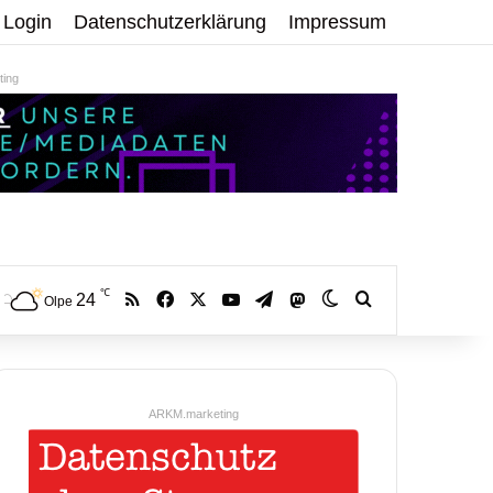
Login
Datenschutzerklärung
Impressum
ing
℃
RSS
Facebook
X
YouTube
Telegram
24
Mastodon
Skin umschalten
Volltextsuche:
Olpe
ARKM.marketing