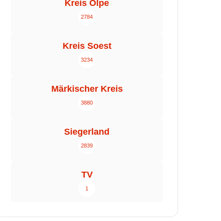
Kreis Olpe
2784
Kreis Soest
3234
Märkischer Kreis
3880
Siegerland
2839
TV
1