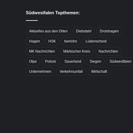
Südwestfalen Topthemen:
Aktuelles aus den Orten
Diebstahl
Drolshagen
Hagen
HSK
Iserlohn
Lüdenscheid
MK Nachrichten
Märkischer Kreis
Nachrichten
Olpe
Polizei
Sauerland
Siegen
Südwestfalen
Unternehmen
Verkehrsunfall
Wirtschaft