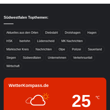
Südwestfalen Topthemen:
Aktuelles aus den Orten
Diebstahl
Drolshagen
Hagen
HSK
Iserlohn
Lüdenscheid
MK Nachrichten
Märkischer Kreis
Nachrichten
Olpe
Polizei
Sauerland
Siegen
Südwestfalen
Unternehmen
Verkehrsunfall
Wirtschaft
WetterKompass.de
25
℃