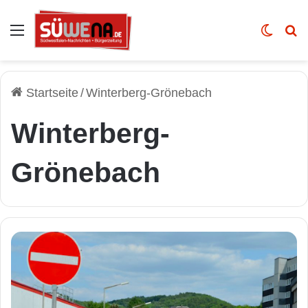
Auswahl
Skin u
Vo
Startseite
/
Winterberg-Grönebach
Winterberg-
Grönebach