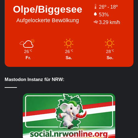
Olpe/Biggesee
26º - 18º
53%
Aufgelockerte Bewölkung
3.29 km/h
26
26
28
℃
℃
℃
Fr.
Sa.
So.
Mastodon Instanz für NRW: