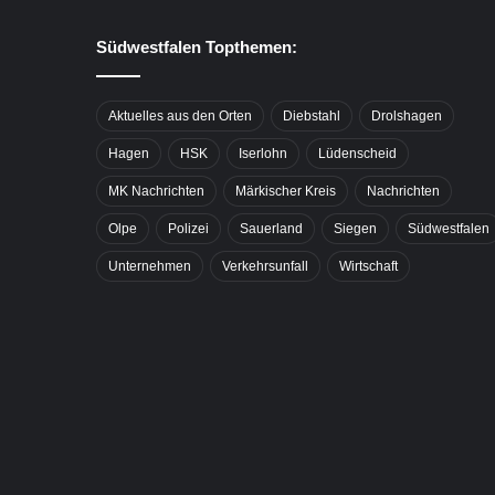
Südwestfalen Topthemen:
Aktuelles aus den Orten
Diebstahl
Drolshagen
Hagen
HSK
Iserlohn
Lüdenscheid
MK Nachrichten
Märkischer Kreis
Nachrichten
Olpe
Polizei
Sauerland
Siegen
Südwestfalen
Unternehmen
Verkehrsunfall
Wirtschaft