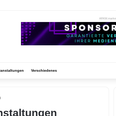
ARKM.market
ranstaltungen
Verschiedenes
n
staltungen