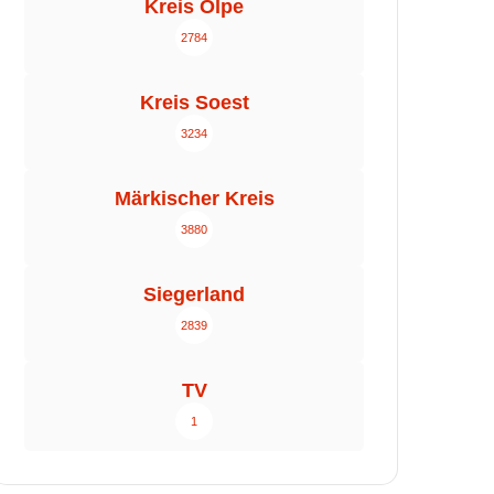
Kreis Olpe
2784
Kreis Soest
3234
Märkischer Kreis
3880
Siegerland
2839
TV
1