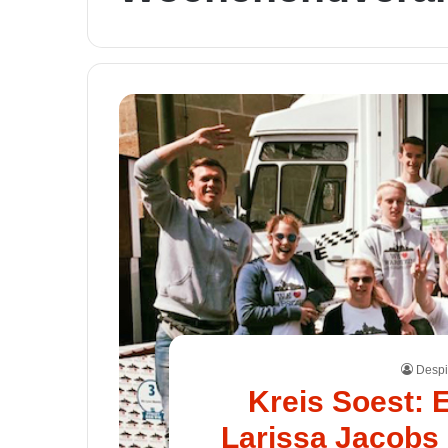
Despi
Kreis Soest: 
Larissa Jacobs 