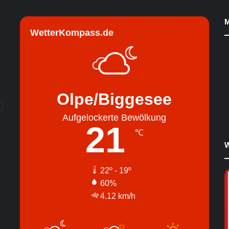
M
WetterKompass.de
Olpe/Biggesee
Aufgelockerte Bewölkung
21
℃
W
22º - 19º
60%
4.12 km/h