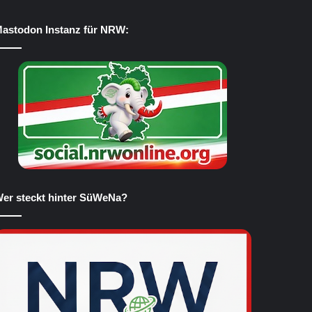
astodon Instanz für NRW:
er steckt hinter SüWeNa?