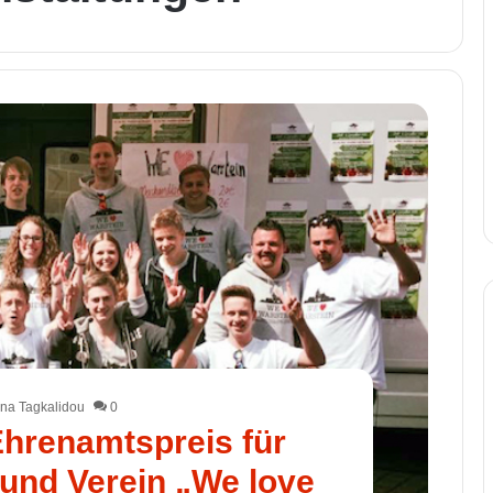
na Tagkalidou
0
Ehrenamtspreis für
und Verein „We love