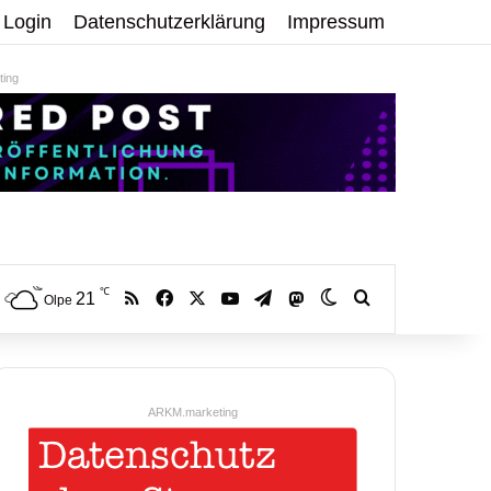
Login
Datenschutzerklärung
Impressum
ing
℃
RSS
Facebook
X
YouTube
Telegram
21
Mastodon
Skin umschalten
Volltextsuche:
Olpe
ARKM.marketing