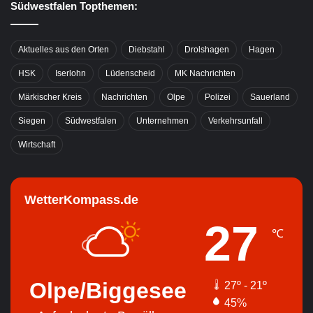
Südwestfalen Topthemen:
Aktuelles aus den Orten
Diebstahl
Drolshagen
Hagen
HSK
Iserlohn
Lüdenscheid
MK Nachrichten
Märkischer Kreis
Nachrichten
Olpe
Polizei
Sauerland
Siegen
Südwestfalen
Unternehmen
Verkehrsunfall
Wirtschaft
WetterKompass.de
27
℃
Olpe/Biggesee
27º - 21º
45%