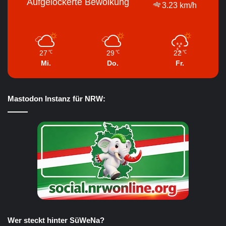
Aufgelockerte Bewölkung
3.23 km/h
27
29
22
℃
℃
℃
Mi.
Do.
Fr.
Mastodon Instanz für NRW:
Wer steckt hinter SüWeNa?