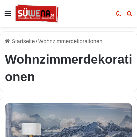
Auswahl
Skin u
Vo
Startseite
/
Wohnzimmerdekorationen
Wohnzimmerdekorati
onen