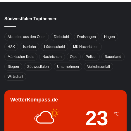
Südwestfalen Topthemen:
Aktuelles aus den Orten
Diebstahl
Drolshagen
Hagen
HSK
Iserlohn
Lüdenscheid
MK Nachrichten
Märkischer Kreis
Nachrichten
Olpe
Polizei
Sauerland
Siegen
Südwestfalen
Unternehmen
Verkehrsunfall
Wirtschaft
WetterKompass.de
23
℃