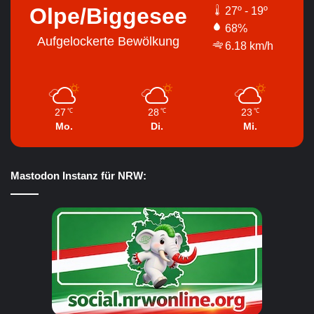
Olpe/Biggesee
27º - 19º
68%
Aufgelockerte Bewölkung
6.18 km/h
27
28
23
℃
℃
℃
Mo.
Di.
Mi.
Mastodon Instanz für NRW: