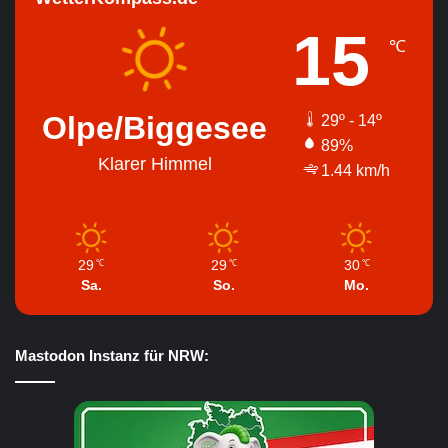
15
℃
Olpe/Biggesee
29º - 14º
89%
Klarer Himmel
1.44 km/h
29
29
30
℃
℃
℃
Sa.
So.
Mo.
Mastodon Instanz für NRW: