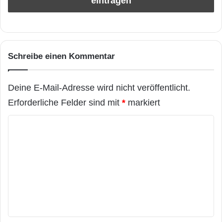
Schreibe einen Kommentar
Deine E-Mail-Adresse wird nicht veröffentlicht.
Erforderliche Felder sind mit
*
markiert
K
o
m
m
e
n
t