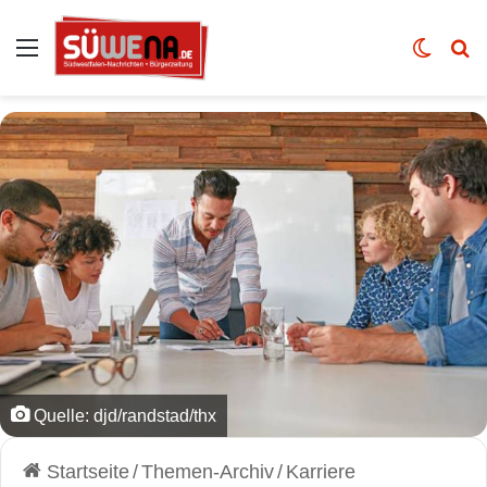
Auswahl
Skin u
Vo
Quelle: djd/randstad/thx
Startseite
/
Themen-Archiv
/
Karriere