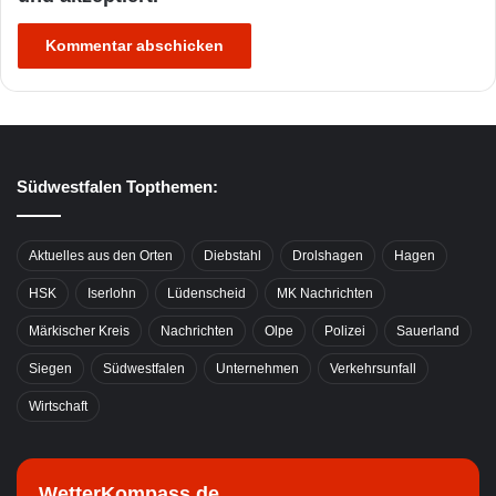
Südwestfalen Topthemen:
Aktuelles aus den Orten
Diebstahl
Drolshagen
Hagen
HSK
Iserlohn
Lüdenscheid
MK Nachrichten
Märkischer Kreis
Nachrichten
Olpe
Polizei
Sauerland
Siegen
Südwestfalen
Unternehmen
Verkehrsunfall
Wirtschaft
WetterKompass.de