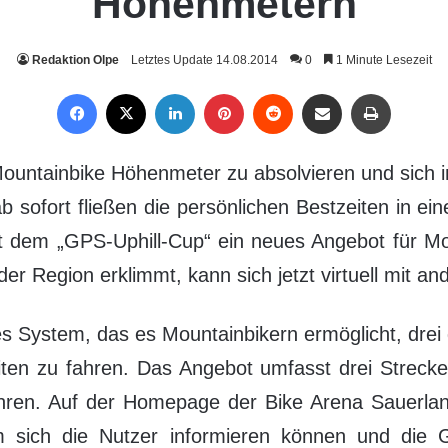
Höhenmetern
Redaktion Olpe
Letztes Update 14.08.2014
0
1 Minute Lesezeit
Facebook
X
LinkedIn
Pinterest
Reddit
Per Mail weiterleiten
Drucken
untainbike Höhenmeter zu absolvieren und sich im
 sofort fließen die persönlichen Bestzeiten in ei
t dem „GPS-Uphill-Cup“ ein neues Angebot für Mo
der Region erklimmt, kann sich jetzt virtuell mit 
hes System, das es Mountainbikern ermöglicht, dre
ten zu fahren. Das Angebot umfasst drei Strecke
ühren. Auf der Homepage der Bike Arena Sauerl
em sich die Nutzer informieren können und die 