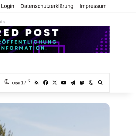
Login
Datenschutzerklärung
Impressum
ing
℃
RSS
Facebook
X
YouTube
Telegram
17
Mastodon
Skin umschalten
Volltextsuche:
Olpe