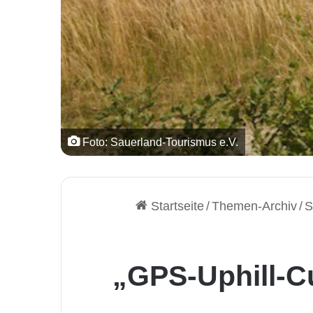
Foto: Sauerland-Tourismus e.V.
Startseite
/
Themen-Archiv
/
S
„GPS-Uphill-C