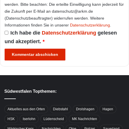
werden. Bitte beachten: Die erteilte Einwilligung kann jederzeit für
die Zukunft per E-Mail an datenschutz@arkm.de
(Datenschutzbeauftragter) widerrufen werden. Weitere
Informationen finden Sie in unserer
Datenschutzerklärung
.
Ich habe die
Datenschutzerklärung
gelesen
und akzeptiert.
*
Südwestfalen Topthemen:
Aktuelles aus den Orten
Diebstahl
Drolshagen
Hagen
HSK
Iserlohn
Lüdenscheid
MK Nachrichten
Märkischer Kreis
Nachrichten
Olpe
Polizei
Sauerland