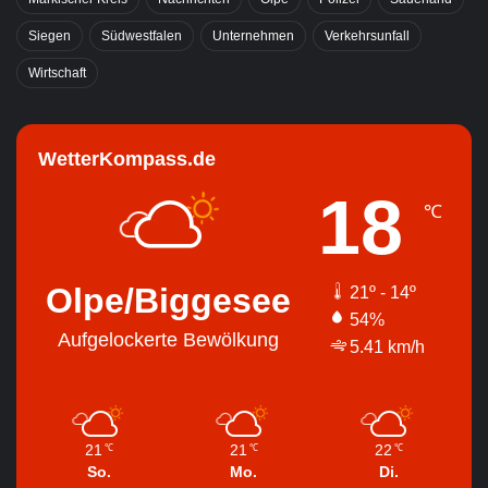
Siegen
Südwestfalen
Unternehmen
Verkehrsunfall
Wirtschaft
WetterKompass.de
18
℃
Olpe/Biggesee
21º - 14º
54%
Aufgelockerte Bewölkung
5.41 km/h
21
21
22
℃
℃
℃
So.
Mo.
Di.