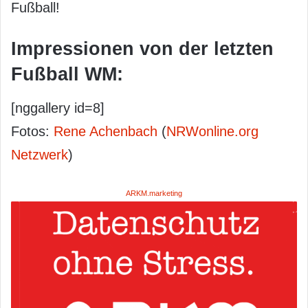
Fußball!
Impressionen von der letzten
Fußball WM:
[nggallery id=8]
Fotos:
Rene Achenbach
(
NRWonline.org
Netzwerk
)
ARKM.marketing