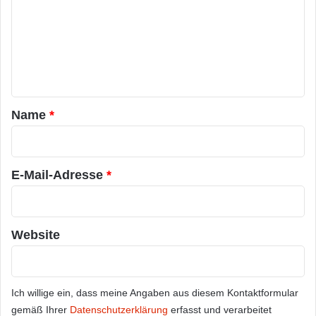
m
m
e
n
t
a
Name
*
r
*
E-Mail-Adresse
*
Website
Ich willige ein, dass meine Angaben aus diesem Kontaktformular
gemäß Ihrer
Datenschutzerklärung
erfasst und verarbeitet