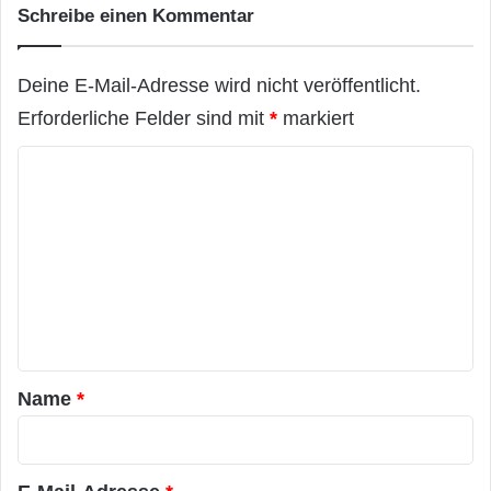
Schreibe einen Kommentar
Deine E-Mail-Adresse wird nicht veröffentlicht.
Erforderliche Felder sind mit
*
markiert
K
o
m
m
e
n
t
a
Name
*
r
*