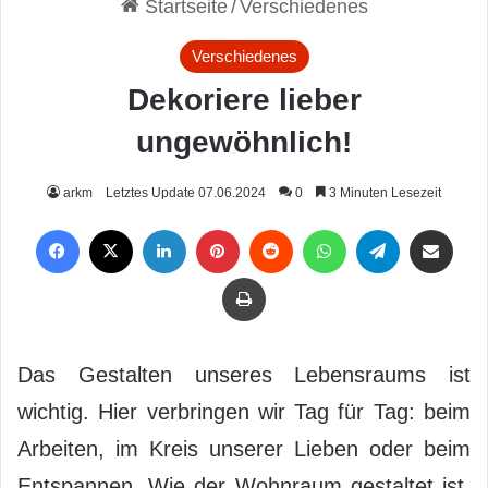
Startseite
/
Verschiedenes
Verschiedenes
Dekoriere lieber
ungewöhnlich!
arkm
Letztes Update 07.06.2024
0
3 Minuten Lesezeit
Facebook
X
LinkedIn
Pinterest
Reddit
WhatsApp
Telegram
Per Mail weiterleiten
Drucken
Das Gestalten unseres Lebensraums ist
wichtig. Hier verbringen wir Tag für Tag: beim
Arbeiten, im Kreis unserer Lieben oder beim
Entspannen. Wie der Wohnraum gestaltet ist,