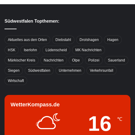
Südwestfalen Topthemen:
Aktuelles aus den Orten
Diebstahl
Drolshagen
Hagen
HSK
Iserlohn
Lüdenscheid
MK Nachrichten
Märkischer Kreis
Nachrichten
Olpe
Polizei
Sauerland
Siegen
Südwestfalen
Unternehmen
Verkehrsunfall
Wirtschaft
WetterKompass.de
16
℃