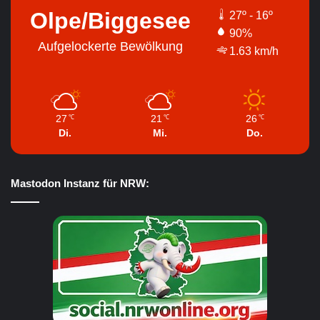
Olpe/Biggesee
27º - 16º
90%
Aufgelockerte Bewölkung
1.63 km/h
27
21
26
℃
℃
℃
Di.
Mi.
Do.
Mastodon Instanz für NRW: