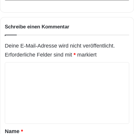
Schreibe einen Kommentar
Deine E-Mail-Adresse wird nicht veröffentlicht.
Erforderliche Felder sind mit
*
markiert
K
o
m
m
e
n
t
a
Name
*