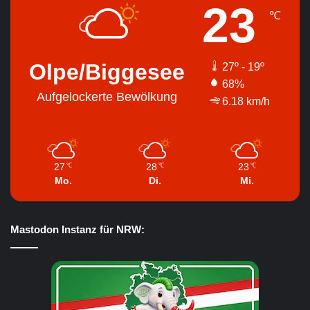
23
℃
Olpe/Biggesee
27º - 19º
68%
Aufgelockerte Bewölkung
6.18 km/h
27
28
23
℃
℃
℃
Mo.
Di.
Mi.
Mastodon Instanz für NRW: