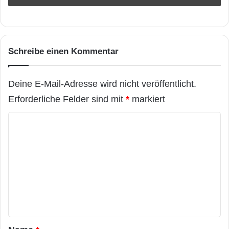
Schreibe einen Kommentar
Deine E-Mail-Adresse wird nicht veröffentlicht.
Erforderliche Felder sind mit
*
markiert
K
o
m
m
e
n
t
a