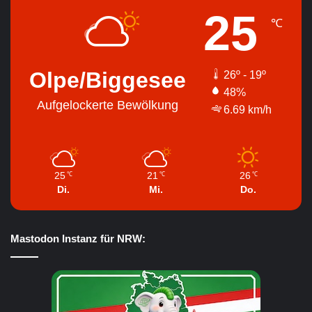
25
℃
Olpe/Biggesee
26º - 19º
48%
Aufgelockerte Bewölkung
6.69 km/h
25
21
26
℃
℃
℃
Di.
Mi.
Do.
Mastodon Instanz für NRW: