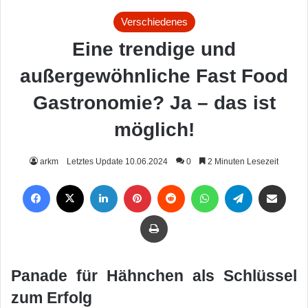
Verschiedenes
Eine trendige und
außergewöhnliche Fast Food
Gastronomie? Ja – das ist
möglich!
arkm
Letztes Update 10.06.2024
0
2 Minuten Lesezeit
Facebook
X
LinkedIn
Pinterest
Reddit
WhatsApp
Telegram
Per Mail weiterleiten
Drucken
Panade für Hähnchen als Schlüssel
zum Erfolg