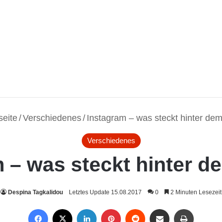
seite
/
Verschiedenes
/
Instagram – was steckt hinter d
Verschiedenes
m – was steckt hinter 
Despina Tagkalidou
Letztes Update 15.08.2017
0
2 Minuten Lesezeit
Facebook
X
LinkedIn
Pinterest
Reddit
Per Mail weiterleiten
Drucken