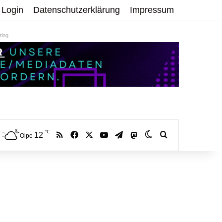
Login
Datenschutzerklärung
Impressum
ing
℃
RSS
Facebook
X
YouTube
Telegram
12
Mastodon
Skin umschalten
Volltextsuche:
Olpe